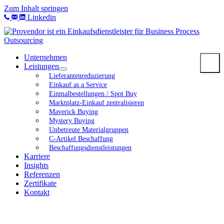
Zum Inhalt springen
Linkedin
Unternehmen
Leistungen
Lieferantenreduzierung
Einkauf as a Service
Einmalbestellungen / Spot Buy
Marktplatz-Einkauf zentralisieren
Maverick Buying
Mystery Buying
Unbetreute Materialgruppen
C-Artikel Beschaffung
Beschaffungsdienstleistungen
Karriere
Insights
Referenzen
Zertifikate
Kontakt
Startseite
»
Karriere
»
Mitarbeiter Accounting (m/w/d)