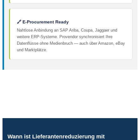
🔗 E-Procurement Ready
Nahtlose Anbindung an SAP Ariba, Coupa, Jaggaer und
weitere ERP-Systeme. Provendor synchronisiert Ihre
Datenflüsse ohne Medienbruch — auch über Amazon, eBay
und Marktplätze.
Lieferantenreduzierung leicht gemacht
Als Full-Service-Lieferant
übernehmen wir Ihre Lieferanten und
entlasten Sie so von allem, was Aufwand und Kosten in der
Beschaffung verursacht:
von der Anfrage bis zur Lieferung.
Wann ist Lieferantenreduzierung mit