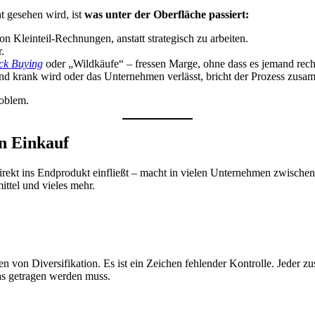
t gesehen wird, ist
was unter der Oberfläche passiert:
 Kleinteil-Rechnungen, anstatt strategisch zu arbeiten.
.
ck Buying
oder „Wildkäufe“ – fressen Marge, ohne dass es jemand recht
nd krank wird oder das Unternehmen verlässt, bricht der Prozess zusa
roblem.
n Einkauf
direkt ins Endprodukt einfließt – macht in vielen Unternehmen zwische
ttel und vieles mehr.
en von Diversifikation. Es ist ein Zeichen fehlender Kontrolle. Jeder z
as getragen werden muss.